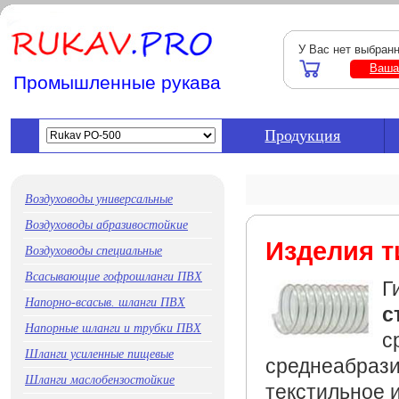
У Вас нет выбран
Ваша
Промышленные рукава
Продукция
Воздуховоды универсальные
Воздуховоды абразивостойкие
Изделия т
Воздуховоды специальные
Всасывающие гофрошланги ПВХ
Г
Напорно-всасыв. шланги ПВХ
с
Напорные шланги и трубки ПВХ
с
Шланги усиленные пищевые
среднеабрази
Шланги маслобензостойкие
текстильное и