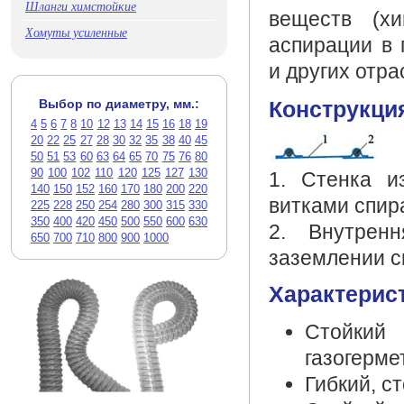
Шланги химстойкие
веществ (хи
Хомуты усиленные
аспирации в
и других отр
Выбор по диаметру, мм.:
Конструкци
4
5
6
7
8
10
12
13
14
15
16
18
19
20
22
25
27
28
30
32
35
38
40
45
50
51
53
60
63
64
65
70
75
76
80
90
100
102
110
120
125
127
130
1. Стенка и
140
150
152
160
170
180
200
220
витками спир
225
228
250
254
280
300
315
330
350
400
420
450
500
550
600
630
2. Внутрен
650
700
710
800
900
1000
заземлении с
Характерис
Стойки
газогерме
Гибкий, с